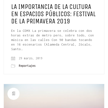
LA IMPORTANCIA DE LA CULTURA
EN ESPACIOS PÚBLICOS: FESTIVAL
DE LA PRIMAVERA 2019
En la CDMX La primavera se celebra con dos
horas extras de metro pero, sobre todo, con
música en las calles Con 90 bandas tocando
en 16 escenarios (Alameda Central, Zócalo,
Santo…
29 marzo, 2019
Reportajes