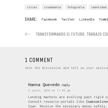
cities
ciudadanía
fotografía
identidad
SHARE:
Facebook
Twitter
LinkedIn
Tumb
1 COMMENT
Join the discussion and tell us your opinio
Hanna Quevedo
reply
6 junio, 2026 at 11:02 am
Lending markets are evolving past rigid s
Consult resource portals like
loansonline
loan. Receive the necessary money safely,