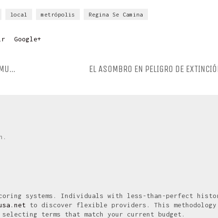
local
metrópolis
Regina Se Camina
lr
Google+
TRANSFORMANDO EL FUTURO: TRABAJO COMUNITARIO QUÉ SIGNIFICA Y A DÓNDE NOS LLEVA
EL ASOMBRO EN PELIGRO DE EXTINCIÓ
n.
coring systems. Individuals with less-than-perfect histo
usa.net
to discover flexible providers. This methodology
 selecting terms that match your current budget.